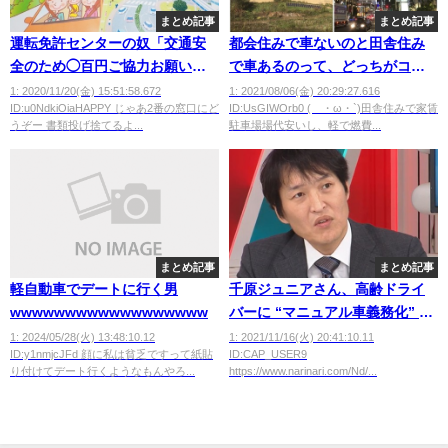
まとめ記事
まとめ記事
運転免許センターの奴「交通安
都会住みで車ないのと田舎住み
全のため◯百円ご協力お願いし
で車あるのって、どっちがコス
ます。ご協力いただけます？」
パいいの？
1: 2020/11/20(金) 15:51:58.672
1: 2021/08/06(金) 20:29:27.616
ID:u0NdkiOiaHAPPY じゃあ2番の窓口にど
ID:UsGIWOrb0 (´・ω・`)田舎住みで家賃
ワイ「更新手数料だけで」
うぞー 書類投げ捨てるよ...
駐車場場代安いし、軽で燃費...
まとめ記事
まとめ記事
軽自動車でデートに行く男
千原ジュニアさん、高齢ドライ
wwwwwwwwwwwwwwwwww
バーに “マニュアル車義務化” 提
案「オートマ車だから踏み間違
1: 2024/05/28(火) 13:48:10.12
1: 2021/11/16(火) 20:41:10.11
ID:y1nmjcJFd 顔に私は貧乏ですって紙貼
ID:CAP_USER9
いをしてしまう」
り付けてデート行くようなもんやろ...
https://www.narinari.com/Nd/...