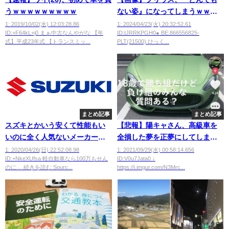
うｗｗｗｗｗｗｗｗｗ
ない姿』になってしまうｗｗｗ
ｗｗｗ
1: 2019/10/02(水) 12:03:28.86
1: 2024/04/23(火) 20:32:52.61
ID:+F64kL+j0 まぁ中古なんやがな 【年
ID:tJRRKPGH0● BE:866556825-
式】平成23年式 【トランスミッ...
PLT(21500) ひっく...
まとめ記事
まとめ記事
スズキとかいう安くて性能もい
【悲報】陽キャさん、高級車を
いのに全く人気ないメーカー
全損した夢を正夢にしてしまう
wwwwwwwwwwwwwwww
wwwwwwwwwwwww
1: 2020/04/26(日) 22:52:08.98
1: 2021/09/29(水) 00:58:14.656
ID:+NkeXUfsa 軽自動車なら100万もせん
ID:V0u7Jata0 ↓
のに… 続きを読む Sourc...
https://i.imgur.com/N3Mrc...