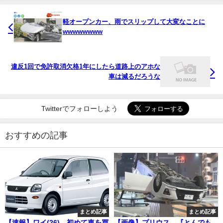
軽オープンカー、雨でスリップして大変なことに
wwwwwwww
違反1回で免許取消欠格1年にしたら道路上のアホな
車は減るだろうな
Twitterでフォローしよう
おすすめの記事
まとめ記事
まとめ記事
【速報】ワイ(26)、初めて車を買
【画像】プリウス、『とんでも