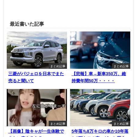
最近書いた記事
まとめ記事
まとめ記事
三菱がパジェロを日本でまた
【悲報】車→新車350万、維
売ると聞いて
持費年間50万・・・・
まとめ記事
まとめ記事
【画像】陰キャが一生体験で
5年落ち8万キロの車か10年落