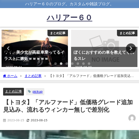
ハリアー６０のブログ。カスタムや雑談ブログ。
ハリアー６０
まとめ記事
まとめ記事
ワイ、美少女が高級車乗ってるイ
ぼくにおすすめの車を教えてくれ
ラストに嫉妬ｗｗｗｗｗ
るスレ
2020-06-01
2025-06-09
ホーム
まとめ記事
【トヨタ】「アルファード」低価格グレード追加見込
み、流れるウィンカー無しで差別化
まとめ記事
pickup
【トヨタ】「アルファード」低価格グレード追加
見込み、流れるウィンカー無しで差別化
2023-08-15
2023-08-15