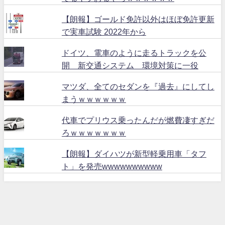
【朗報】ゴールド免許以外はほぼ免許更新
で実車試験 2022年から
ドイツ、電車のように走るトラックを公
開 新交通システム 環境対策に一役
マツダ、全てのセダンを『過去』にしてし
まうｗｗｗｗｗｗ
代車でプリウス乗ったんだが燃費凄すぎだ
ろｗｗｗｗｗｗｗ
【朗報】ダイハツが新型軽乗用車「タフ
ト」を発売wwwwwwwwww