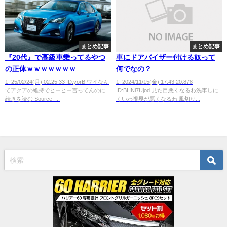
まとめ記事
まとめ記事
『20代』で高級車乗ってるやつ
車にドアバイザー付ける奴って
の正体ｗｗｗｗｗｗｗ
何でなの？
1: 25/02/24(月) 02:25:33 ID:yorB ワイなん
1: 2024/11/15(金) 17:43:20.878
てアクアの維持でヒーヒー言ってんのに…
ID:BHNi7Ujod 見た目悪くなるわ洗車しに
続きを読む Source: ...
くいわ視界が悪くなるわ 風切り...