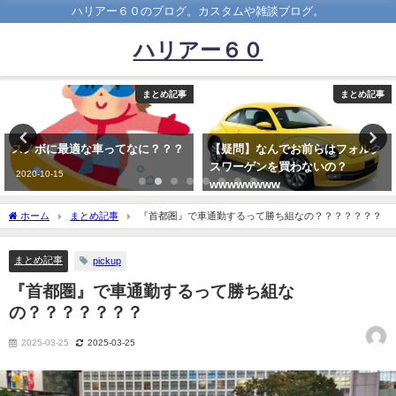
ハリアー６０のブログ。カスタムや雑談ブログ。
ハリアー６０
事
まとめ記事
まとめ記
？
【疑問】なんでお前らはフォルク
【涙】運転中ワイくん、車間距
スワーゲンを買わないの？
を開けまくる
wwwwwwww
2024-12-21
2020-04-07
ホーム
まとめ記事
『首都圏』で車通勤するって勝ち組なの？？？？？？？
まとめ記事
pickup
『首都圏』で車通勤するって勝ち組な
の？？？？？？？
2025-03-25
2025-03-25