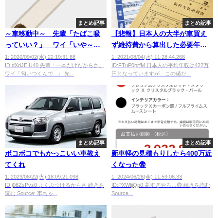
まとめ記事
まとめ記事
～車移動中～ 先輩「たばこ吸
【悲報】日本人の大半が車買え
っていい？」 ワイ「いや～厳
ず維持費から算出した必要年収
しいっす」
は700万円ｗｗｗｗ
1: 2020/09/02(水) 22:19:31.88
1: 2021/08/04(水) 11:28:44.268
ID:dXdJEIU40 先輩「一本だけだからさ」
ID:FTuP0prfM 日本人の平均年収は422万
ワイ「匂いつくんで...」 先...
円となっていますが、この値だ...
まとめ記事
まとめ記事
ボコボコでもかっこいい車教え
新車軽の見積もりしたら400万近
てくれ
くなった😨
1: 2023/08/22(火) 18:09:21.098
1: 2024/06/28(金) 11:59:06.33
ID:j08ZsPvz0 よくぶつけるからさ 続きを
ID:PXWlijQp0 高すぎやろ…😨 続きを読む
読む Source: 車ちゃ...
Source...