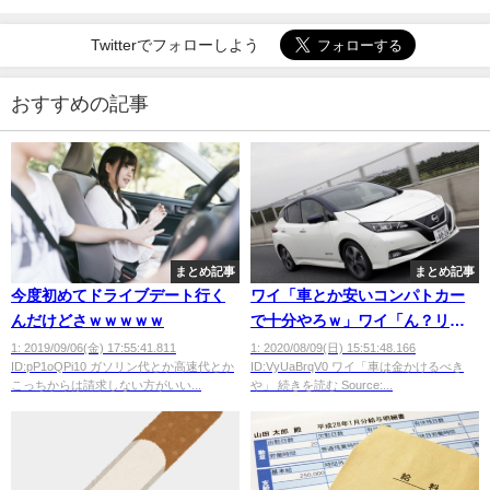
Twitterでフォローしよう
おすすめの記事
まとめ記事
まとめ記事
今度初めてドライブデート行く
ワイ「車とか安いコンパトカー
んだけどさｗｗｗｗｗ
で十分やろｗ」ワイ「ん？リー
フ試乗？乗ってみるか」
1: 2019/09/06(金) 17:55:41.811
1: 2020/08/09(日) 15:51:48.166
ID:pP1oQPi10 ガソリン代とか高速代とか
ID:VyUaBrqV0 ワイ「車は金かけるべき
こっちからは請求しない方がいい...
や」 続きを読む Source:...