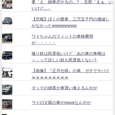
妻「え、納車式やるの...？」旦那「まぁ、い
いけど...」
【悲報】ぼくの愛車、三万五千円の価値し
かなかったwwwwwwww
ワイちゃんのフィットの車検費用
が・・・・・
撮り鉄は民度低いけど「あの車の車種は
～」って詳しい奴も民度低くない？
【画像】『正月仕様』の車、ガチでヤバイ
ｗｗｗｗｗｗｗｗｗ
マッマの姉貴が車買い換えるんやが
ワイの父親の車がmoveなんやが