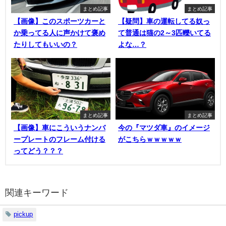
まとめ記事
まとめ記事
【画像】このスポーツカーと
【疑問】車の運転してる奴っ
か乗ってる人に声かけて褒め
て普通は猫の2～3匹轢いてる
たりしてもいいの？
よな…？
まとめ記事
まとめ記事
【画像】車にこういうナンバ
今の『マツダ車』のイメージ
ープレートのフレーム付ける
がこちらｗｗｗｗｗ
ってどう？？？
関連キーワード
pickup