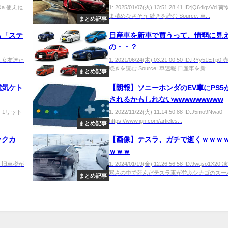
0ROa 使えね
1: 2025/01/07(火) 13:51:28.41 ID:jQ64igvV
ま積めなさそう 続きを読む Source: 車...
まとめ記事
ち「ステ
日産車を新車で買うって、情弱に見
の・・？
vmLa 女友達た
1: 2021/06/24(木) 03:21:00.50 ID:RYy51ETp
.
続きを読む Source: 車速報 日産車を新...
まとめ記事
電気ケト
【朗報】ソニーホンダのEV車にPS5
されるかもしれないwwwwwwwww
Bcr 1リット
1: 2022/11/22(火) 11:14:50.88 ID:J5mo9Nwa0
https://www.ign.com/articles...
まとめ記事
ックカ
【画像】テスラ、ガチで逝くｗｗｗ
ｗｗｗ
ErE0 旧車税が
1: 2024/01/19(金) 12:26:56.58 ID:9wqso1X2
寒さの中で死んだテスラ車が並ぶシカゴのスーパー
まとめ記事