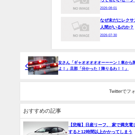
2026-08-01
なぜ未だにレクサ
人間がいるのか？
2026-07-30
女さん「ギャオオオオオーーーン！車から
よ！」旦那「分かった！降りるわ！！」
Twitter
おすすめの記事
【悲報】日産リーフ、 家で満充電
すると12時間以上かかってしまう