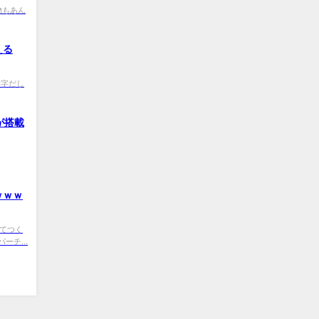
d 荷物もあん
える
0 赤字だし
が搭載
ｗｗｗ
0 凍てつく
チ...