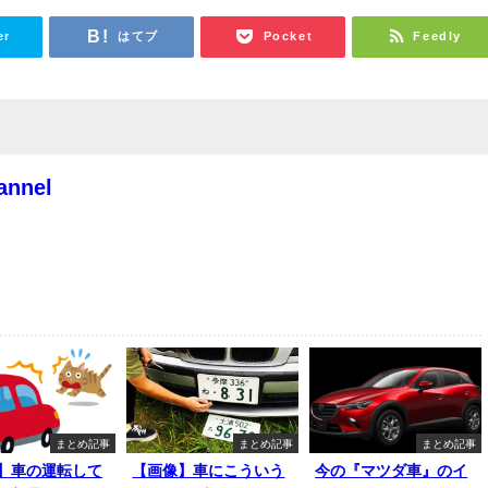
er
はてブ
Pocket
Feedly
annel
まとめ記事
まとめ記事
まとめ記事
】車の運転して
【画像】車にこういう
今の『マツダ車』のイ