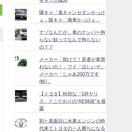
陽キャ「鬼キャンセダンかっけ
ぇ」陰キャ「痛車かっけぇ」
ナゾなんだが、車のナンバー拘
らない奴ってなんで拘らない
の？？
メーカー「助けて！若者が車買
わないの！」ワイ「ほしいぞ」
メーカー「じゃあ200万です
(軽)」
【トヨタ】特別な「GRヤリ
ス」とこだわりの“AE86改”を披
露
割と真面目に水素エンジンの時
代来てトヨタの一人勝ちになる