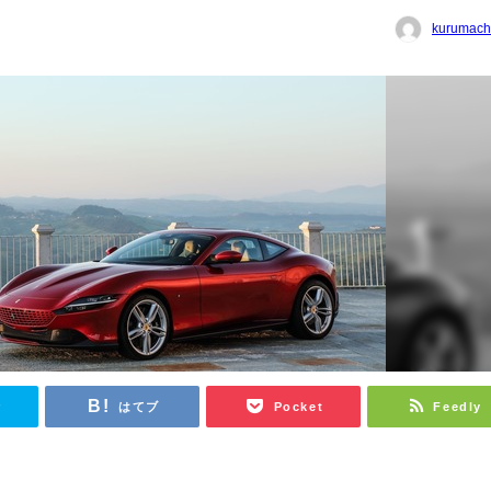
kurumach
r
はてブ
Pocket
Feedly