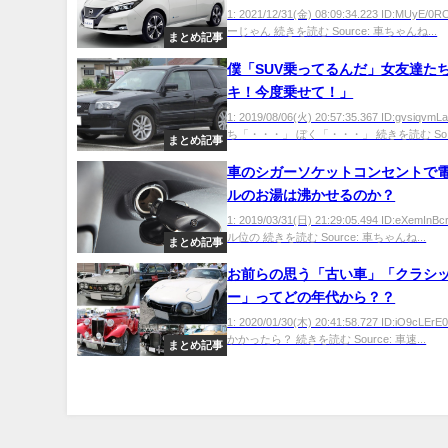
1: 2021/12/31(金) 08:09:34.223 ID:MUyE/
ーじゃん 続きを読む Source: 車ちゃんね...
まとめ記事
僕「SUV乗ってるんだ」女友達た
キ！今度乗せて！」
1: 2019/08/06(火) 20:57:35.367 ID:gvsiq
ち「・・・」 ぼく「・・・」 続きを読む So..
まとめ記事
車のシガーソケットコンセントで
ルのお湯は沸かせるのか？
1: 2019/03/31(日) 21:29:05.494 ID:eXemIn
ル位の 続きを読む Source: 車ちゃんね...
まとめ記事
お前らの思う「古い車」「クラシ
ー」ってどの年代から？？
1: 2020/01/30(木) 20:41:58.727 ID:iO9cL
かかったら？ 続きを読む Source: 車速...
まとめ記事