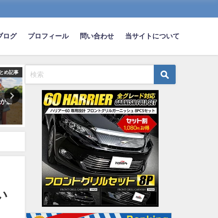
ブログ
プロフィール
問い合わせ
当サイトについて
とめ記事
まとめ記事
ま
方が勝
ホンダ「軽トラ」44年の歴史に
【速報】 アメリカのAmazo
幕！ 2021年4月に生産終了で既存
送車、駐車中に商品を略奪
オーナーへの対応は？
まくる
2021-01-21
2023-05-08
い