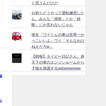
と思うんだけど
お前らどうやって運転練習した
ん、みんな「感覚」とか「経
験」しか言わないじゃん
彼女「ワイくんの車は世界一か
っこいいよ」ワイ「そんなわけ
ねえだろw」
【朗報】タイピー日記さん、炎
天下の車のエンジンルームから
子猫を保護するwwwwwwww
悩
な