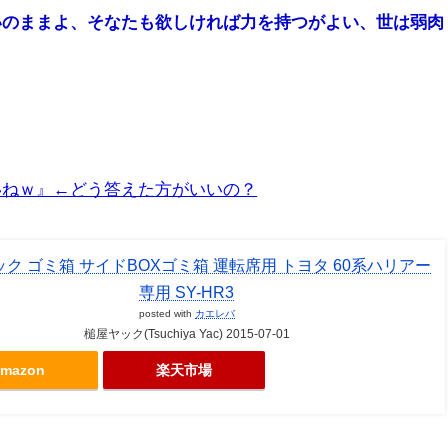
いのままよ、そなたも欲しければ力を持つがよい、世は弱肉
いねｗ』←どう答えた方がいいの？
ク ゴミ箱 サイドBOXゴミ箱 運転席用 トヨタ 60系ハリアー
専用 SY-HR3
posted with
カエレバ
槌屋ヤック(Tsuchiya Yac) 2015-07-01
mazon
楽天市場