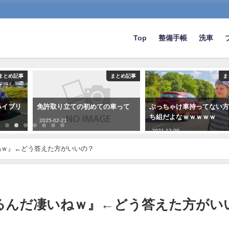
Top
整備手帳
洗車
まとめ記事
まとめ記事
ま
ハイブリ
免許取り立ての初めての車って
ぶっちゃけ車持ってない
ち組だよなｗｗｗｗｗ
2025-02-21
2021-12-09
ねｗ』←どう答えた方がいいの？
るんだ凄いねｗ』←どう答えた方がい