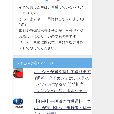
初めて買った車は、今乗っているハリア
ー６０です。
かっこよすぎて一目惚れしちゃいました(
ﾟДﾟ)
取付や整備は出来ませんが、自分でイジ
れるようになりたいので勉強中です！
メーカー車種に問わず、車好きな方仲良
くしてやってください。
人気の投稿とページ
ポルシェが満を持して送り出す
初EV 「タイカン」はテスラの
ライバルになるか 開発担当
「ポルシェは常にポルシェ」
【朗報】一般道の自動運転、ス
バルが実用化へ…歩行者・信号
をＡＩが識別