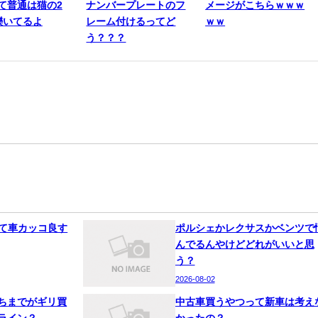
て普通は猫の2
ナンバープレートのフ
メージがこちらｗｗｗ
轢いてるよ
レーム付けるってど
ｗｗ
う？？？
って車カッコ良す
ポルシェかレクサスかベンツで
んでるんやけどどれがいいと思
う？
2026-08-02
ちまでがギリ買
中古車買うやつって新車は考え
ライン？
かったの？