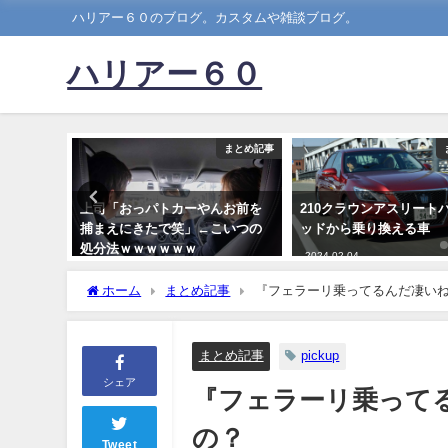
ハリアー６０のブログ。カスタムや雑談ブログ。
ハリアー６０
まとめ記事
まとめ記事
ち組すぎ
上司「おっパトカーやんお前を
210クラウンアスリート
捕まえにきたで笑」←こいつの
ッドから乗り換える車
処分法ｗｗｗｗｗｗ
2024-02-04
2022-05-20
ホーム
まとめ記事
『フェラーリ乗ってるんだ凄い
まとめ記事
pickup
シェア
『フェラーリ乗って
の？
Tweet