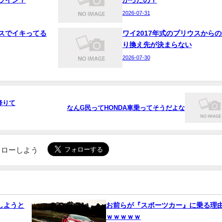
2026-07-31
スでイキってる
ワイ2017年式のプリウスからの
り換え先が決まらない
2026-07-30
降りて
なんG民ってHONDA車乗ってそうだよな
でフォローしよう
しようと
お前らが『スポーツカー』に乗る理
ｗｗｗｗｗ