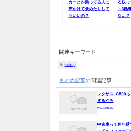
カーとか乗ってる人に
る奴っ
声かけて褒めたりして
～3匹
もいいの？
な…？
関連キーワード
pickup
まとめ記事
の関連記事
レクサスLC500
ぎるやろ
2026-08-02
中古車って何年落
ってもいいセーフ