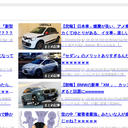
と『新型
【悲報】日本車←燃費が良い、アメ
だ？？？
カくてゆとりがある、イタ車←楽し
イツ車←堅牢、『仏車』←こいつｗ
ce0 悩む 続
1: 2024/04/19(金) 09:48:39.593 ID:Bh5AC6w7
い？ 続きを読む Source: 車ちゃんねる 【...
ｗｗ
まとめ記事
になって
『セダン』のメリットありすぎるん
ｗｗｗｗｗｗｗ
+s70 どう考
1: 2024/03/03(日) 18:40:34.64 ID:LQbilL3G0
.
性が高い 3ボックスにするため溶接箇所も増...
まとめ記事
めたら、
【朗報】BMWの新車「XM 」、カッ
タｗｗｗ
ぎると話題にwwwwww
iSa 本格的
1: 2022/10/01(土) 20:46:05.64 ID:Yrc/+TLu0 
 ...
オリジナルの「XM」が遂に登場！653hp/...
まとめ記事
ので静か
世の中「被害者最強」みたいな人が
じゃね？ｗｗｗｗｗ