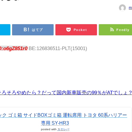
m
r
はてブ
Pocket
Feedly
D:o6gZ851r0
BE:126836511-PLT(15001)
そろそろやめたら？だって国内新車販売の99％がATでしょ
ク ゴミ箱 サイドBOXゴミ箱 運転席用 トヨタ 60系ハリアー
専用 SY-HR3
posted with
カエレバ