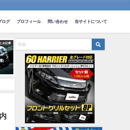
ブログ
プロフィール
問い合わせ
当サイトについて
とめ記事
まとめ記事
ま
自動
ホンダ新型シビックタイプR発
新卒２年目ワイ、400万の
売! FF車世界最速!! ←これ
入！！！
wwwwwww
2020-07-07
2022-09-07
内