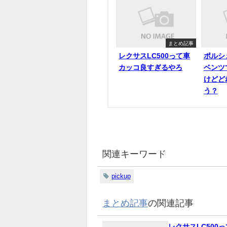
まとめ記事
レクサスLC500って車
ポルシ
カッコ良すぎるやろ
ベンツ
けどど
う？
関連キーワード
pickup
まとめ記事
の関連記事
レクサスLC500