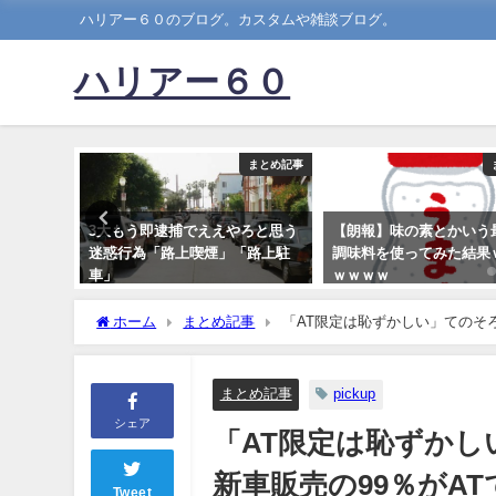
ハリアー６０のブログ。カスタムや雑談ブログ。
ハリアー６０
まとめ記事
まとめ記事
テムが天
3大もう即逮捕でええやろと思う
【朗報】味の素とかいう
と誤認ｗ
迷惑行為「路上喫煙」「路上駐
調味料を使ってみた結果
車」
ｗｗｗｗ
2019-07-18
2022-05-02
ホーム
まとめ記事
「AT限定は恥ずかしい」てのそ
まとめ記事
pickup
シェア
「AT限定は恥ずか
新車販売の99％がA
Tweet