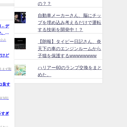
の？？
自動車メーカーさん、脳にチッ
プを埋め込み考えるだけで運転
車←デ
する技術を開発中！？
い、ド
ｗｗｗ
M 小さ
【朗報】タイピー日記さん、炎
天下の車のエンジンルームから
だけど
子猫を保護するwwwwwwww
ハリアー60のランプ交換をまと
0303 まず剛
めた。
コ良す
BMW M社
多すぎ