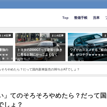
Top
整備手帳
洗車
まとめ記事
まとめ記事
ま
最強の
トヨタの2000GTって逆張り抜き
ワイがおススメする『軽
ｗｗｗ
に見ると別にかっこよくなく
車』がコチラｗｗｗｗｗ
ね？
2024-06-09
2023-07-07
ろそろやめたら？だって国内新車販売の99％がATでしょ？
しい」てのそろそろやめたら？だって国
Tでしょ？