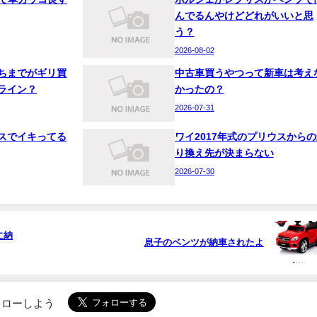
んでるんやけどどれがいいと思
う？
2026-08-02
ちまでがギリ買
中古車買うやつって新車は考え
ライン？
かったの？
2026-07-31
スでイキってる
ワイ2017年式のプリウスからの
り換え先が決まらない
2026-07-30
に納
息子のベンツが納車されたよ
でフォローしよう