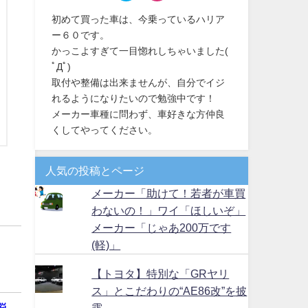
初めて買った車は、今乗っているハリア
ー６０です。
かっこよすぎて一目惚れしちゃいました(
ﾟДﾟ)
取付や整備は出来ませんが、自分でイジ
れるようになりたいので勉強中です！
メーカー車種に問わず、車好きな方仲良
くしてやってください。
人気の投稿とページ
メーカー「助けて！若者が車買
わないの！」ワイ「ほしいぞ」
メーカー「じゃあ200万です
(軽)」
【トヨタ】特別な「GRヤリ
ス」とこだわりの“AE86改”を披
悩
露