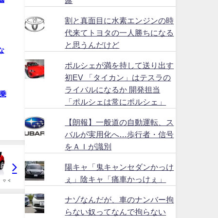
割と真面目に水素エンジンの時
代来てトヨタの一人勝ちになる
と思うんだけど
な
ポルシェが満を持して送り出す
初EV 「タイカン」はテスラの
ライバルになるか 開発担当
乗
「ポルシェは常にポルシェ」
【朗報】一般道の自動運転、ス
バルが実用化へ…歩行者・信号
をＡＩが識別
陽キャ「鬼キャンセダンかっけ
ぇ」陰キャ「痛車かっけぇ」
ナゾなんだが、車のナンバー拘
らない奴ってなんで拘らない