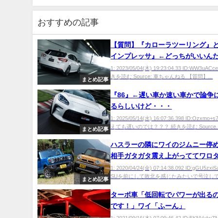
おすすめの記事
【質問】『カローラツーリング』
インプレッサ』←どっちがいいん
1: 2023/05/04(木) 19:23:04.33 ID:WW3uAC
きを読む Source: 車ちゃんねる 【質問】...
まとめ記事
『86』←遅い車か速い車かで論争
るらしいけど・・・
1: 2025/05/14(水) 16:07:36.398 ID:Ozxmo
えても遅いのでは？？？ 続きを読む Source..
まとめ記事
ハスラーの隣にワイのジムニー停
相手ガタガタ震え上がっててワロ
ｗｗ
1: 2020/04/24(金) 07:14:38.092 ID:gGU5zx
SUを前にして敗北を感じたみたいで号泣してたわ
まとめ記事
ターボ車「低回転でパワーが出る
です！」ワイ「ふーん」